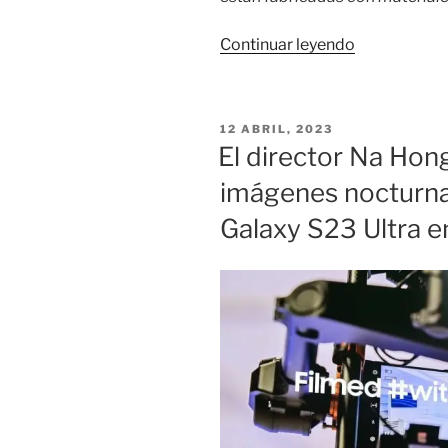
«Los
Continuar leyendo
tres
accesorios
esenciales
PUBLICADO
12 ABRIL, 2023
para
EL
El director Na Hong-
tu
imágenes nocturna
Galaxy
S23.»
Galaxy S23 Ultra en