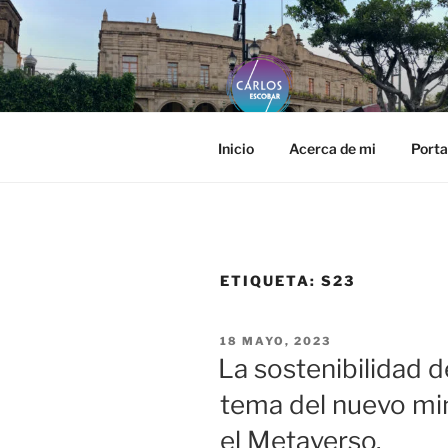
Saltar
al
contenido
CARLOS E
Página web oficial del fotógra
Inicio
Acerca de mi
Porta
ETIQUETA:
S23
PUBLICADO
18 MAYO, 2023
EL
La sostenibilidad d
tema del nuevo mi
el Metaverso.