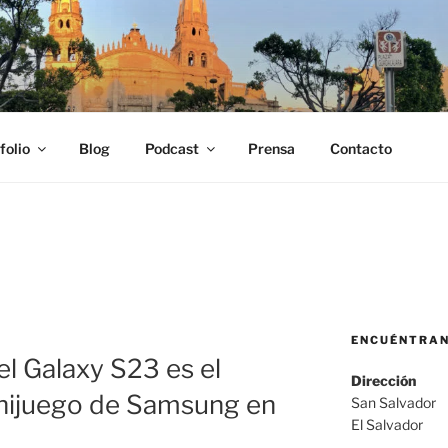
SCOBAR
fo, locutor y productor audiovisual Carlos Escobar
folio
Blog
Podcast
Prensa
Contacto
ENCUÉNTRA
el Galaxy S23 es el
Dirección
nijuego de Samsung en
San Salvador
El Salvador