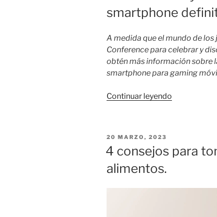
smartphone definit
bellas
y
nítidas
A medida que el mundo de los 
imágenes
Conference para celebrar y disc
nocturnasc
obtén más información sobre la
Nightograp
smartphone para gaming móvil
del
Galaxy
«Cómo
Continuar leyendo
S23
el
Ultra
Galaxy
en
S23
su
PUBLICADO
20 MARZO, 2023
se
EL
4 consejos para to
filme
convirtió
«Faith»»
alimentos.
en
el
smartphone
definitivo
para