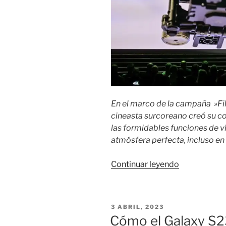
En el marco de la campaña »F
cineasta surcoreano creó su co
las formidables funciones de v
atmósfera perfecta, incluso en
«El
Continuar leyendo
director
Na
Hong-
PUBLICADO
3 ABRIL, 2023
jin
EL
Cómo el Galaxy S23
logró