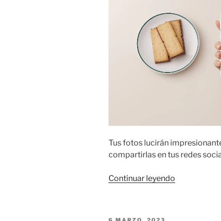
jugadores.»
Tus fotos lucirán impresionant
compartirlas en tus redes socia
«4
Continuar leyendo
consejos
para
tomar
PUBLICADO
6 MARZO, 2023