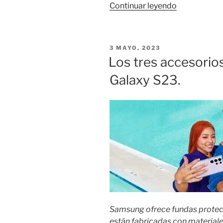
«La
Continuar leyendo
sostenibilid
del
Galaxy
PUBLICADO
3 MAYO, 2023
S23
EL
Los tres accesorios
es
Galaxy S23.
el
tema del
nuevo
minijuego
de
Samsung
en
el
Metaverso.»
Samsung ofrece fundas protecto
están fabricadas con materiale