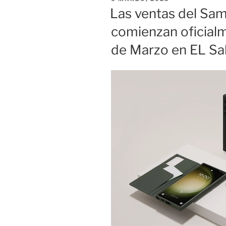
las
EL
Las ventas del Sa
mejores
comienzan oficialm
fotos
de
de Marzo en EL Sal
alimentos.»