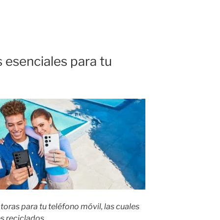
ad
 esenciales para tu
ras para tu teléfono móvil, las cuales
s reciclados.