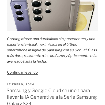
Corning ofrece una durabilidad sin precedentes y una
experiencia visual maximizada en el último
smartphone insignia de Samsung con su Gorilla® Glass
más duro, resistente a los arañazos y ópticamente más
avanzado hasta la fecha
.
«Samsung
Continuar leyendo
Galaxy
S24
PUBLICADO
17 ENERO, 2024
EL
Ultra
Samsung y Google Cloud se unen para
crea
llevar la IA Generativa a la Serie Samsung
nuevos
Galaxy S24.