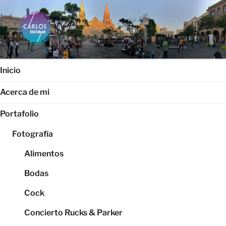
Saltar
al
contenido
CARLOS ESCOBAR
Página web oficial del fotógrafo, locutor y productor audiovisual
Carlos Escobar
Inicio
Acerca de mi
Portafolio
Fotografía
Alimentos
Bodas
Cock
Concierto Rucks & Parker