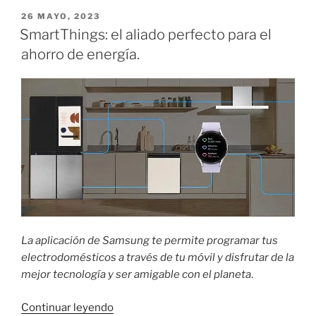
tu
PUBLICADO
26 MAYO, 2023
EL
hogar
SmartThings: el aliado perfecto para el
un
ahorro de energía.
sitio
inteligente
con
SmartThings.»
La aplicación de Samsung te permite programar tus
electrodomésticos a través de tu móvil y disfrutar de la
mejor tecnología y ser amigable con el planeta
.
«SmartThings:
Continuar leyendo