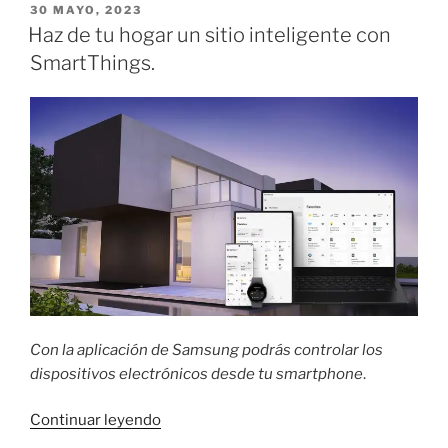
Pro
PUBLICADO
30 MAYO, 2023
EL
ofrece
Haz de tu hogar un sitio inteligente con
un
SmartThings.
sonido
ambiental
mejorado
para
las
personas
con
problemas
auditivos.»
Con la aplicación de Samsung podrás controlar los
dispositivos electrónicos desde tu smartphone
.
«Haz
Continuar leyendo
de