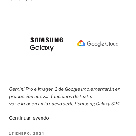
estándares
de
durabilidad
y
claridad
visual
con
Corning®
Gorilla®
Armor»
Gemini Pro e Imagen 2 de Google implementarán en
producción nuevas funciones de texto,
voz e imagen en la nueva serie Samsung Galaxy S24
.
«Samsung
Continuar leyendo
y
Google
PUBLICADO
17 ENERO, 2024