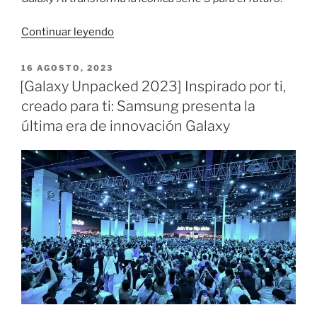
«Entrando
Continuar leyendo
en
la
PUBLICADO
16 AGOSTO, 2023
EL
nueva
[Galaxy Unpacked 2023] Inspirado por ti,
era
creado para ti: Samsung presenta la
de
última era de innovación Galaxy
la
inteligencia
artificial
móvil
con
la
serie
Samsung
Galaxy
S24.»