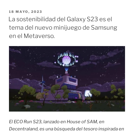
el
aliado
PUBLICADO
18 MAYO, 2023
EL
perfecto
La sostenibilidad del Galaxy S23 es el
para
tema del nuevo minijuego de Samsung
el
en el Metaverso.
ahorro
de
energía.»
El ECO Run S23, lanzado en House of SAM, en
Decentraland, es una búsqueda del tesoro inspirada en