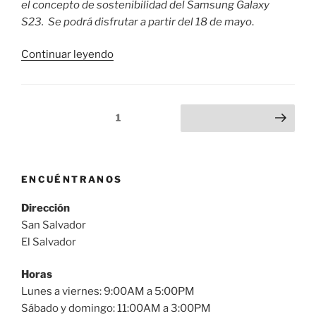
el concepto de sostenibilidad del Samsung Galaxy
S23. Se podrá disfrutar a partir del 18 de mayo
.
«La
Continuar leyendo
sostenibilidad
del
Galaxy
Paginación
Página
1
Siguiente página
S23
de
es
entradas
el
tema del
ENCUÉNTRANOS
nuevo
minijuego
Dirección
de
San Salvador
Samsung
El Salvador
en
el
Horas
Metaverso.»
Lunes a viernes: 9:00AM a 5:00PM
Sábado y domingo: 11:00AM a 3:00PM