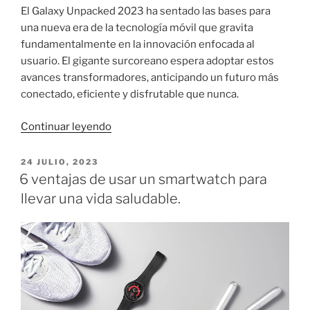
El Galaxy Unpacked 2023 ha sentado las bases para
una nueva era de la tecnología móvil que gravita
fundamentalmente en la innovación enfocada al
usuario. El gigante surcoreano espera adoptar estos
avances transformadores, anticipando un futuro más
conectado, eficiente y disfrutable que nunca.
«[Galaxy
Continuar leyendo
Unpacked
2023]
PUBLICADO
24 JULIO, 2023
EL
Inspirado
6 ventajas de usar un smartwatch para
por
llevar una vida saludable.
ti,
creado
para
ti:
Samsung
presenta
la