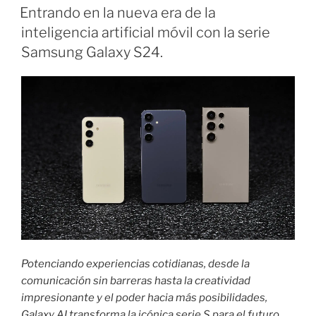
EL
Cloud
Entrando en la nueva era de la
se
inteligencia artificial móvil con la serie
unen
Samsung Galaxy S24.
para
llevar
la
IA
Generativa
a
la
Serie
Samsung
Galaxy
S24.»
Potenciando experiencias cotidianas, desde la
comunicación sin barreras hasta la creatividad
impresionante y el poder hacia más posibilidades,
Galaxy AI transforma la icónica serie S para el futuro
.