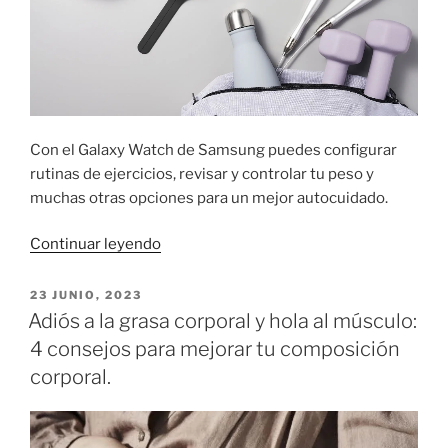
última
era
de
innovación
Galaxy»
Con el Galaxy Watch de Samsung puedes configurar
rutinas de ejercicios, revisar y controlar tu peso y
muchas otras opciones para un mejor autocuidado.
«6
Continuar leyendo
ventajas
de
PUBLICADO
23 JUNIO, 2023
EL
usar
Adiós a la grasa corporal y hola al músculo:
un
4 consejos para mejorar tu composición
smartwatch
corporal.
para
llevar
una