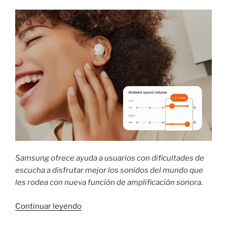
músculo:
4
consejos
para
mejorar
tu
composición
corporal.»
Samsung ofrece ayuda a usuarios con dificultades de
escucha a disfrutar mejor los sonidos del mundo que
les rodea con nueva función de amplificación sonora
.
«Galaxy
Continuar leyendo
Buds2