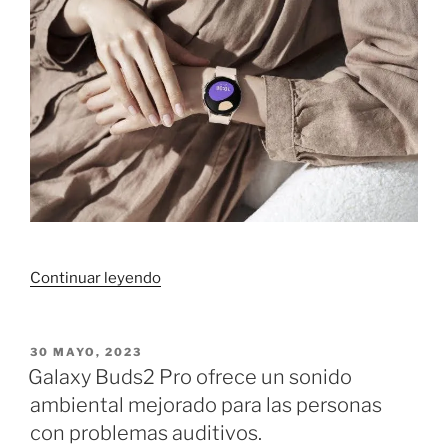
vida
saludable.»
«Adiós
Continuar leyendo
a
la
grasa
PUBLICADO
30 MAYO, 2023
EL
corporal
Galaxy Buds2 Pro ofrece un sonido
y
ambiental mejorado para las personas
hola
con problemas auditivos.
al