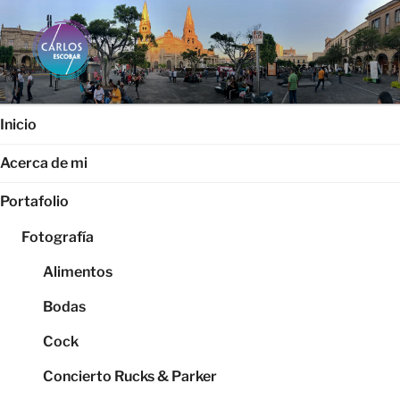
Saltar
al
contenido
CARLOS ESCOBAR
Página web oficial del fotógrafo, locutor y productor audiovisual
Carlos Escobar
Inicio
Acerca de mi
Portafolio
Fotografía
Alimentos
Bodas
Cock
Concierto Rucks & Parker