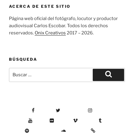
ACERCA DE ESTE SITIO
Página web oficial del fotógrafo, locutor y productor
audiovisual Carlos Escobar. Todos los derechos
reservados.
Onix Creativos
2017 – 2026.
BÚSQUEDA
Buscar
por:
Buscar
Facebook
Twitter
Instagram
YouTube
Flickr
Vimeo
Tumblr
Spotify
SoundCloud
Mixcloud