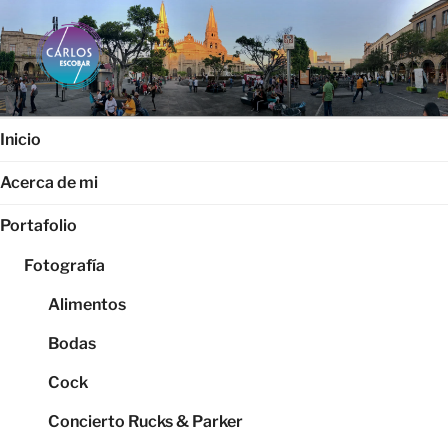
Saltar
al
contenido
CARLOS ESCOBAR
Página web oficial del fotógrafo, locutor y productor audiovisual
Carlos Escobar
Inicio
Acerca de mi
Portafolio
Fotografía
Alimentos
Bodas
Cock
Concierto Rucks & Parker