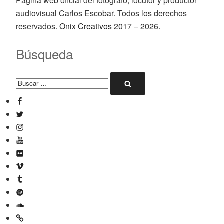
Página web oficial del fotógrafo, locutor y productor
audiovisual Carlos Escobar. Todos los derechos
reservados.
Onix Creativos
2017 – 2026.
Búsqueda
Buscar
Buscar
por:
Facebook
Twitter
Instagram
YouTube
Flickr
Vimeo
Tumblr
Spotify
SoundCloud
Mixcloud