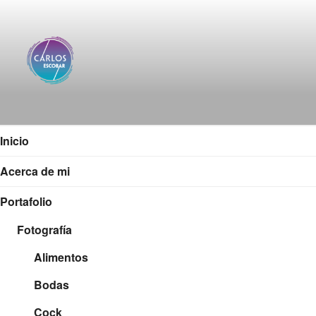
Saltar
al
contenido
CARLOS ESCOBAR
Página web oficial del fotógrafo, locutor y productor
audiovisual Carlos Escobar
Inicio
Acerca de mi
Portafolio
Fotografía
Alimentos
Bodas
Cock