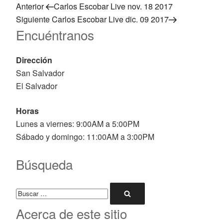
Navegación
Entrada
Anterior
Carlos Escobar Live nov. 18 2017
anterior:
Siguiente
Siguiente
Carlos Escobar Live dic. 09 2017
de
Encuéntranos
entrada
entradas
Dirección
San Salvador
El Salvador
Horas
Lunes a viernes: 9:00AM a 5:00PM
Sábado y domingo: 11:00AM a 3:00PM
Búsqueda
Buscar
Buscar
por:
Acerca de este sitio