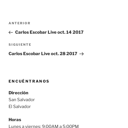
Navegación
Entrada
ANTERIOR
de
anterior:
Carlos Escobar Live oct. 14 2017
entradas
Siguiente
SIGUIENTE
entrada
Carlos Escobar Live oct. 28 2017
ENCUÉNTRANOS
Dirección
San Salvador
El Salvador
Horas
Lunes a viernes: 9:00AM a 5:00PM