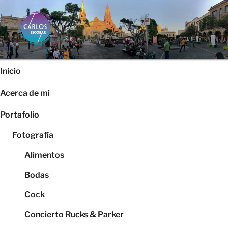
Saltar
al
contenido
CARLOS ESCOBAR
Página web oficial del fotógrafo, locutor y productor audiovisual
Carlos Escobar
Inicio
Acerca de mi
Portafolio
Fotografía
Alimentos
Bodas
Cock
Concierto Rucks & Parker