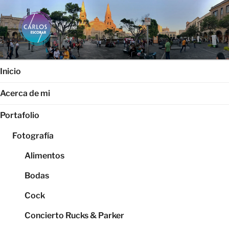
Saltar
al
contenido
CARLOS ESCOBAR
Página web oficial del fotógrafo, locutor y productor audiovisual
Carlos Escobar
Inicio
Acerca de mi
Portafolio
Fotografía
Alimentos
Bodas
Cock
Concierto Rucks & Parker