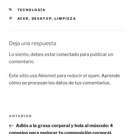
CATEGORÍAS
TECNOLOGÍA
ETIQUETAS
ACER
,
DESKTOP
,
LIMPIEZA
Deja una respuesta
Lo siento, debes estar
conectado
para publicar un
comentario.
Este sitio usa Akismet para reducir el spam.
Aprende
cómo se procesan los datos de tus comentarios.
Navegación
Entrada
ANTERIOR
de
anterior:
Adiós a la grasa corporal y hola al músculo: 4
entradas
consejos para mejorar tu composición corporal.