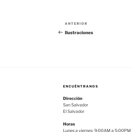
Navegación
Entrada
ANTERIOR
de
anterior:
Ilustraciones
entradas
ENCUÉNTRANOS
Dirección
San Salvador
El Salvador
Horas
Lunes a viernes: 9:00AM a 5:00PM