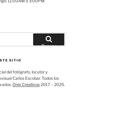
ngo: 11:00AM a 3:00PM
Buscar
STE SITIO
ial del fotógrafo, locutor y
visual Carlos Escobar. Todos los
rvados.
Onix Creativos
2017 – 2025.