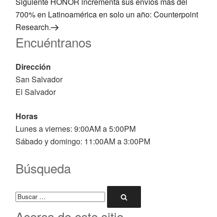
anterior:
Siguiente
Siguiente
HONOR incrementa sus envíos más del
de
entrada
700% en Latinoamérica en solo un año: Counterpoint
entradas
Research.
Encuéntranos
Dirección
San Salvador
El Salvador
Horas
Lunes a viernes: 9:00AM a 5:00PM
Sábado y domingo: 11:00AM a 3:00PM
Búsqueda
Buscar
Buscar
por:
Acerca de este sitio