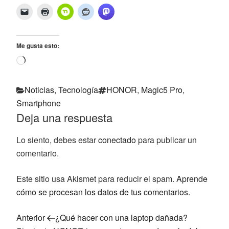
Me gusta esto:
Cargando...
Categorías
Etiquetas
Noticias
,
Tecnología
HONOR
,
Magic5 Pro
,
Smartphone
Deja una respuesta
Lo siento, debes estar
conectado
para publicar un
comentario.
Este sitio usa Akismet para reducir el spam.
Aprende
cómo se procesan los datos de tus comentarios.
Navegación
Entrada
Anterior
¿Qué hacer con una laptop dañada?