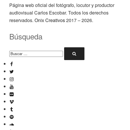
Página web oficial del fotógrafo, locutor y productor
audiovisual Carlos Escobar. Todos los derechos
reservados.
Onix Creativos
2017 – 2026.
Búsqueda
Buscar
Buscar
por:
Facebook
Twitter
Instagram
YouTube
Flickr
Vimeo
Tumblr
Spotify
SoundCloud