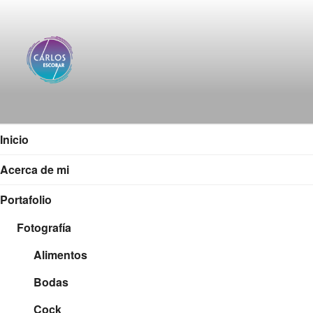
Saltar
al
contenido
CARLOS ESCOBAR
Página web oficial del fotógrafo, locutor y productor
audiovisual Carlos Escobar
Inicio
Acerca de mi
Portafolio
Fotografía
Alimentos
Bodas
Cock