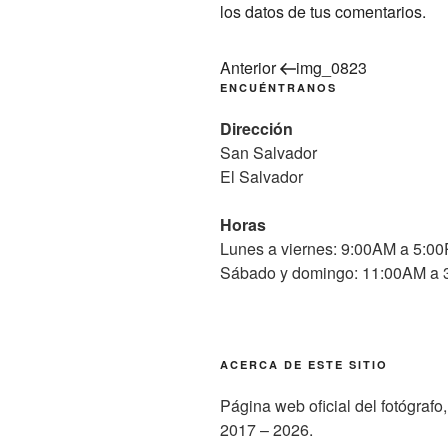
los datos de tus comentarios.
Navegación
Entrada
Anterior
img_0823
anterior:
ENCUÉNTRANOS
de
Dirección
entradas
San Salvador
El Salvador
Horas
Lunes a viernes: 9:00AM a 5:0
Sábado y domingo: 11:00AM a
ACERCA DE ESTE SITIO
Página web oficial del fotógraf
2017 – 2026.