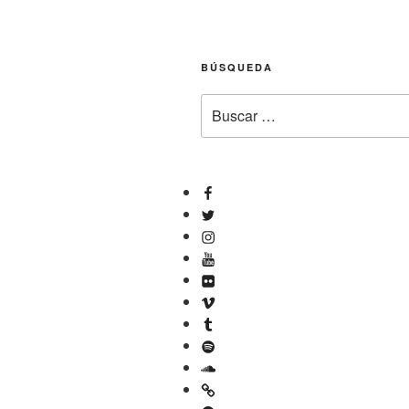
BÚSQUEDA
Buscar
por:
Facebook
Twitter
Instagram
YouTube
Flickr
Vimeo
Tumblr
Spotify
SoundCloud
Mixcloud