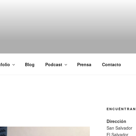
SCOBAR
, locutor y productor audiovisual Carlos Escobar
folio
Blog
Podcast
Prensa
Contacto
ENCUÉNTRA
Dirección
San Salvador
El Salvador