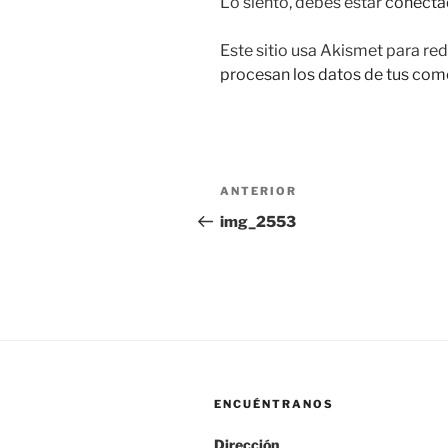
Lo siento, debes estar
conecta
Este sitio usa Akismet para red
procesan los datos de tus com
Navegación
Entrada
ANTERIOR
de
anterior:
img_2553
entradas
ENCUÉNTRANOS
Dirección