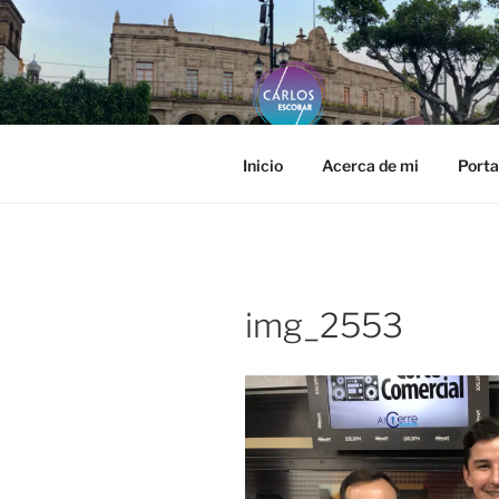
Saltar
al
contenido
CARLOS E
Página web oficial del fotógra
Inicio
Acerca de mi
Porta
img_2553