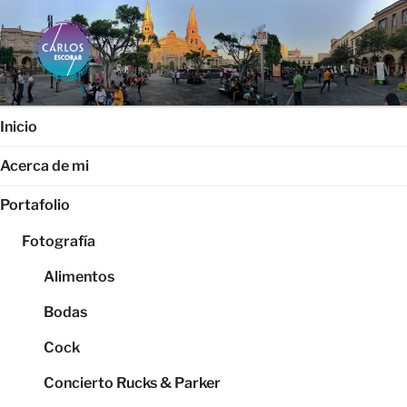
Saltar
al
contenido
CARLOS ESCOBAR
Página web oficial del fotógrafo, locutor y productor audiovisual
Carlos Escobar
Inicio
Acerca de mi
Portafolio
Fotografía
Alimentos
Bodas
Cock
Concierto Rucks & Parker