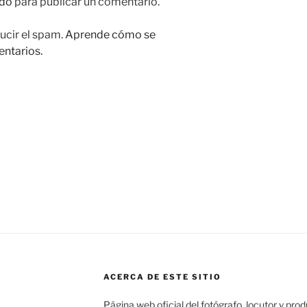
do
para publicar un comentario.
ucir el spam.
Aprende cómo se
entarios.
ACERCA DE ESTE SITIO
Página web oficial del fotógrafo, locutor y pro