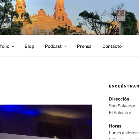
SCOBAR
fo, locutor y productor audiovisual Carlos Escobar
folio
Blog
Podcast
Prensa
Contacto
ENCUÉNTRA
Dirección
San Salvador
El Salvador
Horas
Lunes a viern