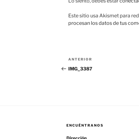
Lo siento, debes estar
conecta
Este sitio usa Akismet para red
procesan los datos de tus com
Navegación
Entrada
ANTERIOR
de
anterior:
IMG_3387
entradas
ENCUÉNTRANOS
Dirección