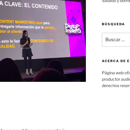
Sábado y domi
BÚSQUEDA
Buscar
por:
ACERCA DE E
Página web ofic
productor audio
derechos rese