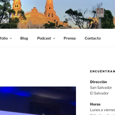
SCOBAR
fo, locutor y productor audiovisual Carlos Escobar
folio
Blog
Podcast
Prensa
Contacto
ENCUÉNTRA
Dirección
San Salvador
El Salvador
Horas
Lunes a viern