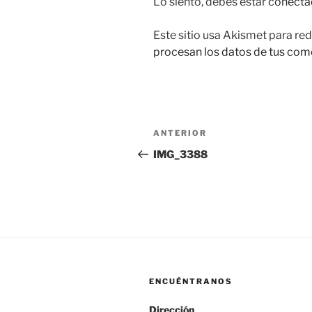
Lo siento, debes estar
conecta
Este sitio usa Akismet para red
procesan los datos de tus com
Navegación
Entrada
ANTERIOR
de
anterior:
IMG_3388
entradas
ENCUÉNTRANOS
Dirección