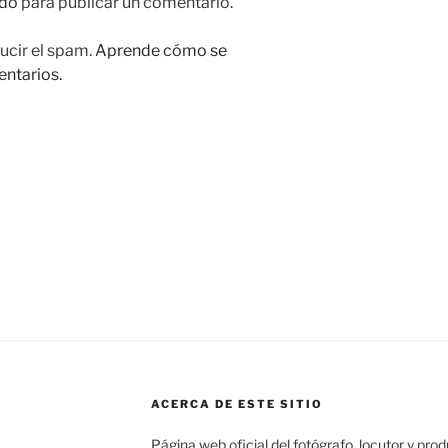
do
para publicar un comentario.
ucir el spam.
Aprende cómo se
entarios.
ACERCA DE ESTE SITIO
Página web oficial del fotógrafo, locutor y pro