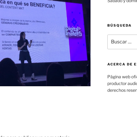
Sábado y domi
BÚSQUEDA
Buscar
por:
ACERCA DE E
Página web ofic
productor audio
derechos rese