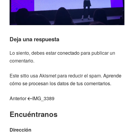
Deja una respuesta
Lo siento, debes estar
conectado
para publicar un
comentario.
Este sitio usa Akismet para reducir el spam.
Aprende
cómo se procesan los datos de tus comentarios.
Entrada
Navegación
Anterior
IMG_3389
anterior:
de
Encuéntranos
entradas
Dirección