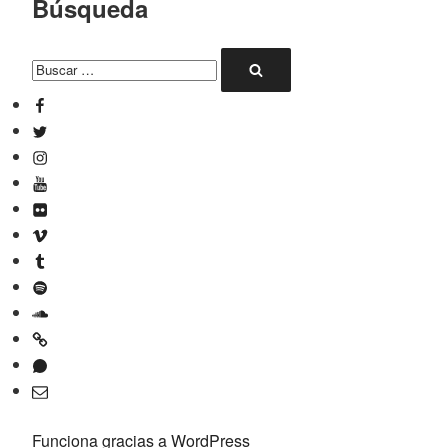
Búsqueda
Buscar
Buscar
por:
Facebook
Twitter
Instagram
YouTube
Flickr
Vimeo
Tumblr
Spotify
SoundCloud
Mixcloud
Whatsapp
Correo
electrónico
Funciona gracias a WordPress