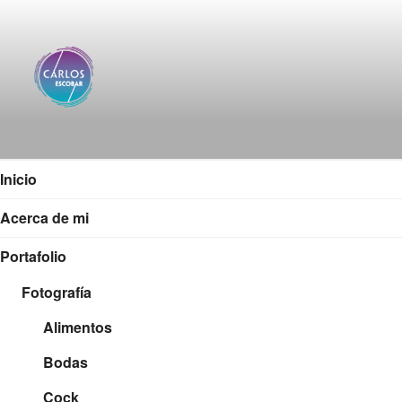
Saltar
al
contenido
CARLOS ESCOBAR
Página web oficial del fotógrafo, locutor y productor
audiovisual Carlos Escobar
Inicio
Acerca de mi
Portafolio
Fotografía
Alimentos
Bodas
Cock