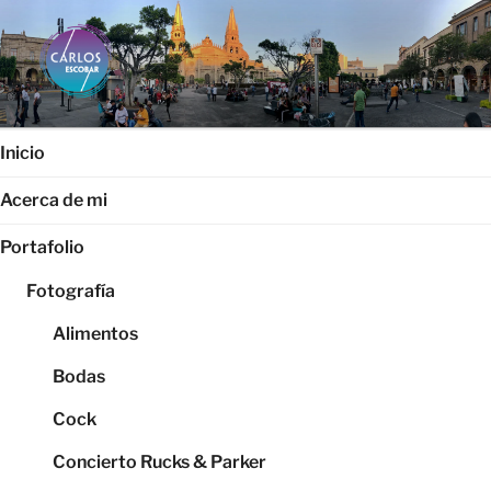
Saltar
al
contenido
CARLOS ESCOBAR
Página web oficial del fotógrafo, locutor y productor audiovisual
Carlos Escobar
Inicio
Acerca de mi
Portafolio
Fotografía
Alimentos
Bodas
Cock
Concierto Rucks & Parker