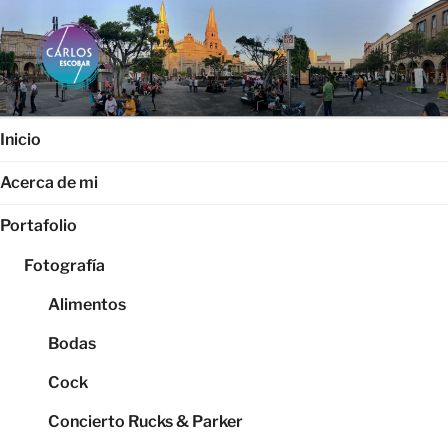
Saltar
al
contenido
CARLOS ESCOBAR
Página web oficial del fotógrafo, locutor y productor audiovisual
Carlos Escobar
Inicio
Acerca de mi
Portafolio
Fotografía
Alimentos
Bodas
Cock
Concierto Rucks & Parker