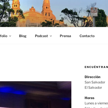
SCOBAR
fo, locutor y productor audiovisual Carlos Escobar
folio
Blog
Podcast
Prensa
Contacto
ENCUÉNTRA
Dirección
San Salvador
El Salvador
Horas
Lunes a viern