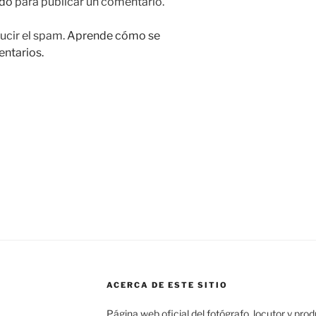
do
para publicar un comentario.
ucir el spam.
Aprende cómo se
entarios.
ACERCA DE ESTE SITIO
Página web oficial del fotógrafo, locutor y pro