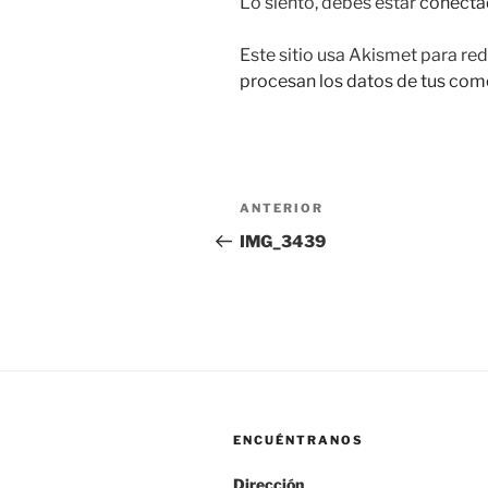
Lo siento, debes estar
conecta
Este sitio usa Akismet para red
procesan los datos de tus com
Navegación
Entrada
ANTERIOR
de
anterior:
IMG_3439
entradas
ENCUÉNTRANOS
Dirección