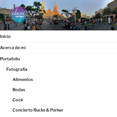
Saltar
al
contenido
CARLOS ESCOBAR
Página web oficial del fotógrafo, locutor y productor audiovisual
Carlos Escobar
Inicio
Acerca de mi
Portafolio
Fotografía
Alimentos
Bodas
Cock
Concierto Rucks & Parker