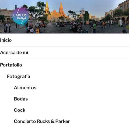
Saltar
al
contenido
CARLOS ESCOBAR
Página web oficial del fotógrafo, locutor y productor audiovisual
Carlos Escobar
Inicio
Acerca de mi
Portafolio
Fotografía
Alimentos
Bodas
Cock
Concierto Rucks & Parker