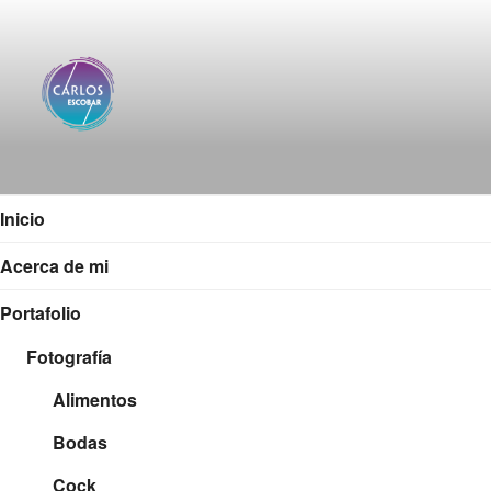
Saltar
al
contenido
CARLOS ESCOBAR
Página web oficial del fotógrafo, locutor y productor
audiovisual Carlos Escobar
Inicio
Acerca de mi
Portafolio
Fotografía
Alimentos
Bodas
Cock