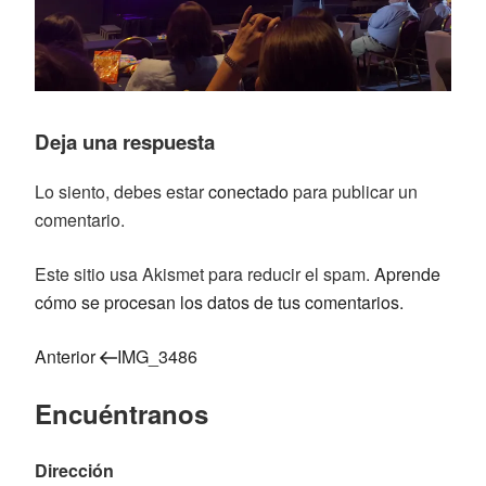
Deja una respuesta
Lo siento, debes estar
conectado
para publicar un
comentario.
Este sitio usa Akismet para reducir el spam.
Aprende
cómo se procesan los datos de tus comentarios.
Entrada
Navegación
Anterior
IMG_3486
anterior:
de
Encuéntranos
entradas
Dirección