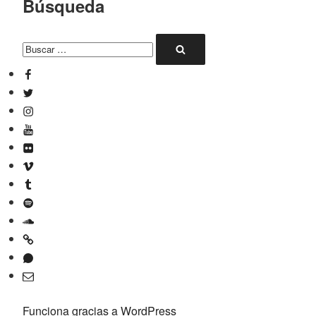
Búsqueda
Buscar
Buscar
por:
Facebook
Twitter
Instagram
YouTube
Flickr
Vimeo
Tumblr
Spotify
SoundCloud
Mixcloud
Whatsapp
Correo
electrónico
Funciona gracias a WordPress