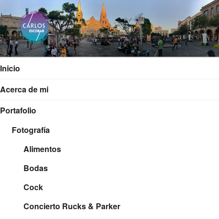
Saltar
al
contenido
CARLOS ESCOBAR
Página web oficial del fotógrafo, locutor y productor audiovisual
Carlos Escobar
Inicio
Acerca de mi
Portafolio
Fotografía
Alimentos
Bodas
Cock
Concierto Rucks & Parker