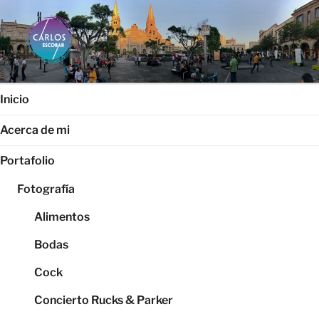
Saltar
al
contenido
CARLOS ESCOBAR
Página web oficial del fotógrafo, locutor y productor audiovisual
Carlos Escobar
Inicio
Acerca de mi
Portafolio
Fotografía
Alimentos
Bodas
Cock
Concierto Rucks & Parker