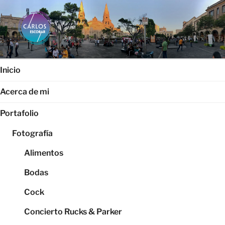
Saltar
al
contenido
CARLOS ESCOBAR
Página web oficial del fotógrafo, locutor y productor audiovisual
Carlos Escobar
Inicio
Acerca de mi
Portafolio
Fotografía
Alimentos
Bodas
Cock
Concierto Rucks & Parker