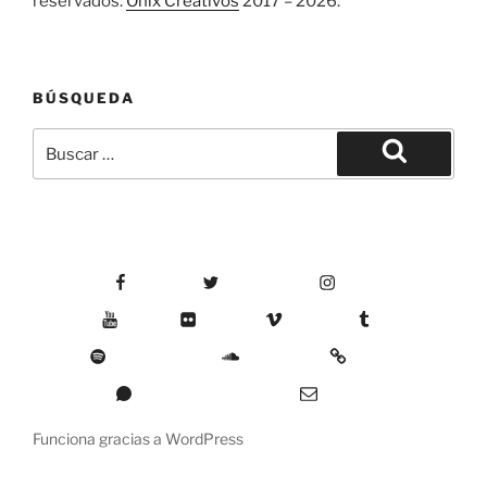
reservados.
Onix Creativos
2017 – 2026.
BÚSQUEDA
Buscar
por:
Buscar
Facebook
Twitter
Instagram
YouTube
Flickr
Vimeo
Tumblr
Spotify
SoundCloud
Mixcloud
Whatsapp
Correo electrónico
Funciona gracias a WordPress