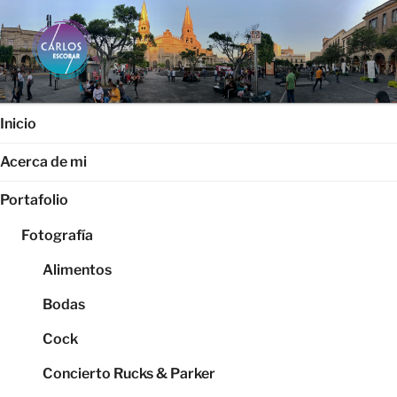
Saltar
al
contenido
CARLOS ESCOBAR
Página web oficial del fotógrafo, locutor y productor audiovisual
Carlos Escobar
Inicio
Acerca de mi
Portafolio
Fotografía
Alimentos
Bodas
Cock
Concierto Rucks & Parker