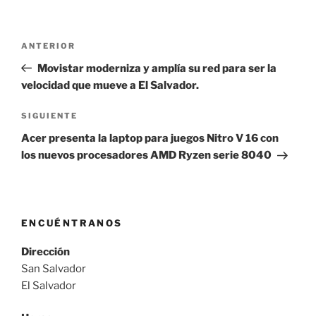
Navegación
Entrada
ANTERIOR
de
anterior:
Movistar moderniza y amplía su red para ser la
entradas
velocidad que mueve a El Salvador.
Siguiente
SIGUIENTE
entrada
Acer presenta la laptop para juegos Nitro V 16 con
los nuevos procesadores AMD Ryzen serie 8040
ENCUÉNTRANOS
Dirección
San Salvador
El Salvador